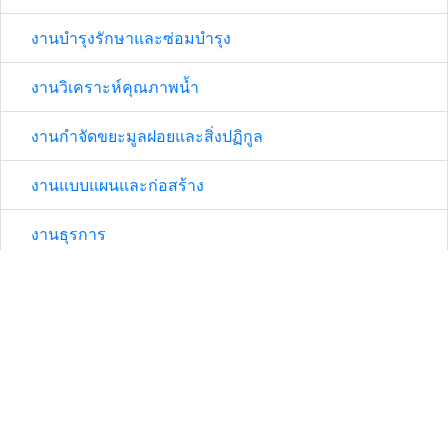
งานบำรุงรักษาและซ่อมบำรุง
งานวิเคราะห์คุณภาพน้ำ
งานกำจัดขยะมูลฝอยและสิ่งปฏิกูล
งานแบบแผนและก่อสร้าง
งานธุรการ
ข่าว/กิจกรรม
- กิจกรรมงานควบคุมและตรวจสอบการบำบัดน้ำเสีย
- กิจกรรมงานบำรุงรักษาและซ่อมแซม
- กิจกรรมงานกำจัดขยะมูลฝอยและสิ่งปฏิกูล