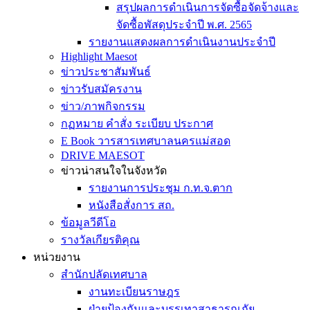
สรุปผลการดำเนินการจัดซื้อจัดจ้างและ
จัดซื้อพัสดุประจำปี พ.ศ. 2565
รายงานแสดงผลการดำเนินงานประจำปี
Highlight Maesot
ข่าวประชาสัมพันธ์
ข่าวรับสมัครงาน
ข่าว/ภาพกิจกรรม
กฏหมาย คำสั่ง ระเบียบ ประกาศ
E Book วารสารเทศบาลนครแม่สอด
DRIVE MAESOT
ข่าวน่าสนใจในจังหวัด
รายงานการประชุม ก.ท.จ.ตาก
หนังสือสั่งการ สถ.
ข้อมูลวีดีโอ
รางวัลเกียรติคุณ
หน่วยงาน
สำนักปลัดเทศบาล
งานทะเบียนราษฎร
ฝ่ายป้องกันและบรรเทาสาธารณภัย