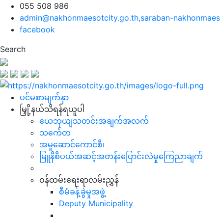
055 508 986
admin@nakhonmaesotcity.go.th
,
saraban-nakhonmaeso
facebook
Search
ပင်မစာမျက်နှာ
မြှို့နယ်သိရန်ရယူပါ
ယေဘုယျသတင်းအချက်အလက်
သင်္ကေတ
အမှုဆောင်ကောင်စီ၊
မြူနီစီပယ်အဆင့်အတန်းပြောင်းလဲမှုကြေညာချက်
ဝန်ထမ်းရေးရာလမ်းညွှန်
စီမံခန့်ခွဲမှုအဖွဲ့
Deputy Municipality