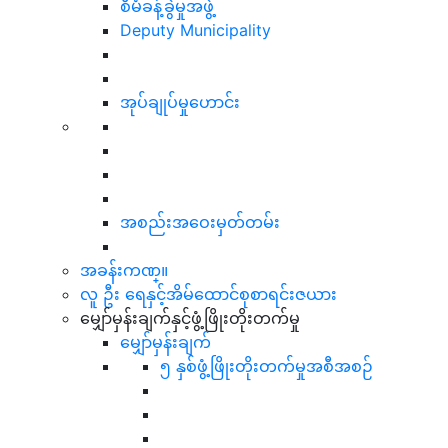
စီမံခန့်ခွဲမှုအဖွဲ့
Deputy Municipality
အုပ်ချုပ်မှုဟောင်း
အစည်းအဝေးမှတ်တမ်း
အခန်းကဏ္။
လူ ဦး ရေနှင့်အိမ်ထောင်စုစာရင်းဇယား
မျှော်မှန်းချက်နှင့်ဖွံ့ဖြိုးတိုးတက်မှု
မျှော်မှန်းချက်
၅ နှစ်ဖွံ့ဖြိုးတိုးတက်မှုအစီအစဉ်