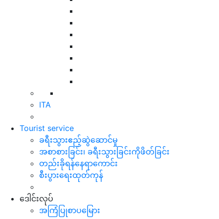
ITA
Tourist service
ခရီးသွားဧည့်ဆွဲဆောင်မှု
အစာစားခြင်း၊ ခရီးသွားခြင်းကိုဖိတ်ခြင်း
တည်းခိုရန်နေရာကောင်း
စီးပွားရေးထုတ်ကုန်
ဒေါင်းလုပ်
အကြံပြုစာပမြေား