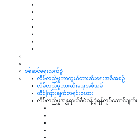
စစ်ဆင်ရေးလက်စွဲ
လိမ်လည်မှုကာကွယ်တားဆီးရေးအစီအစဉ်
လိမ်လည်မှုတားဆီးရေးအစီအမံ
တိုင်ကြားချက်စာရင်းဇယား
လိမ်လည်မှုအန္တရာယ်စီမံခန့်ခွဲရန်လုပ်ဆောင်ချက်မ