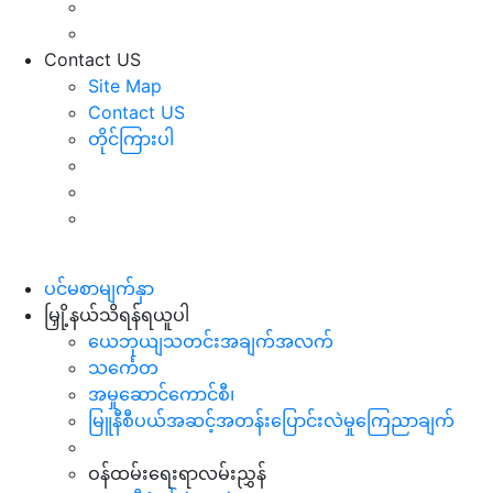
Contact US
Site Map
Contact US
တိုင်ကြားပါ
ပင်မစာမျက်နှာ
မြှို့နယ်သိရန်ရယူပါ
ယေဘုယျသတင်းအချက်အလက်
သင်္ကေတ
အမှုဆောင်ကောင်စီ၊
မြူနီစီပယ်အဆင့်အတန်းပြောင်းလဲမှုကြေညာချက်
ဝန်ထမ်းရေးရာလမ်းညွှန်