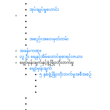
အုပ်ချုပ်မှုဟောင်း
အစည်းအဝေးမှတ်တမ်း
အခန်းကဏ္။
လူ ဦး ရေနှင့်အိမ်ထောင်စုစာရင်းဇယား
မျှော်မှန်းချက်နှင့်ဖွံ့ဖြိုးတိုးတက်မှု
မျှော်မှန်းချက်
၅ နှစ်ဖွံ့ဖြိုးတိုးတက်မှုအစီအစဉ်