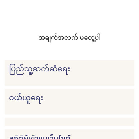
အချက်အလက် မတွေ့ပါ
ပြည်သူ့ဆက်ဆံရေး
ဝယ်ယူရေး
สถิติผู้เข้าชมเว็บไซต์