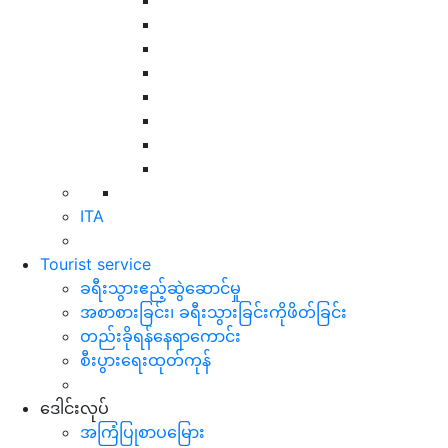
ITA
Tourist service
ခရီးသွားဧည့်ဆွဲဆောင်မှု
အစာစားခြင်း၊ ခရီးသွားခြင်းကိုဖိတ်ခြင်း
တည်းခိုရန်နေရာကောင်း
စီးပွားရေးထုတ်ကုန်
ဒေါင်းလုပ်
အကြံပြုစာပမြေား