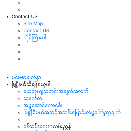
Contact US
Site Map
Contact US
တိုင်ကြားပါ
ပင်မစာမျက်နှာ
မြှို့နယ်သိရန်ရယူပါ
ယေဘုယျသတင်းအချက်အလက်
သင်္ကေတ
အမှုဆောင်ကောင်စီ၊
မြူနီစီပယ်အဆင့်အတန်းပြောင်းလဲမှုကြေညာချက်
ဝန်ထမ်းရေးရာလမ်းညွှန်