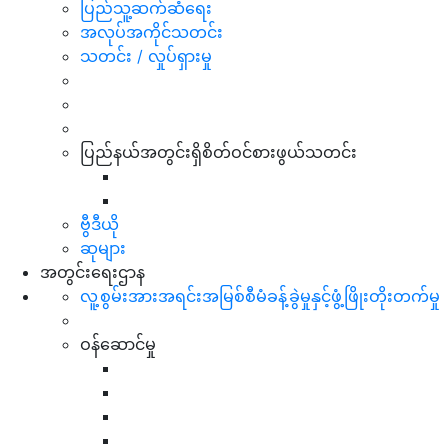
ပြည်သူ့ဆက်ဆံရေး
အလုပ်အကိုင်သတင်း
သတင်း / လှုပ်ရှားမှု
ပြည်နယ်အတွင်းရှိစိတ်ဝင်စားဖွယ်သတင်း
ဗွီဒီယို
ဆုများ
အတွင်းရေးဌာန
လူ့စွမ်းအားအရင်းအမြစ်စီမံခန့်ခွဲမှုနှင့်ဖွံ့ဖြိုးတိုးတက်မှု
ဝန်ဆောင်မှု