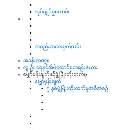
အုပ်ချုပ်မှုဟောင်း
အစည်းအဝေးမှတ်တမ်း
အခန်းကဏ္။
လူ ဦး ရေနှင့်အိမ်ထောင်စုစာရင်းဇယား
မျှော်မှန်းချက်နှင့်ဖွံ့ဖြိုးတိုးတက်မှု
မျှော်မှန်းချက်
၅ နှစ်ဖွံ့ဖြိုးတိုးတက်မှုအစီအစဉ်