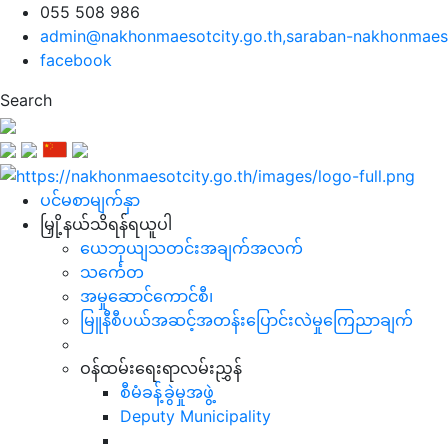
055 508 986
admin@nakhonmaesotcity.go.th
,
saraban-nakhonmaeso
facebook
Search
ပင်မစာမျက်နှာ
မြှို့နယ်သိရန်ရယူပါ
ယေဘုယျသတင်းအချက်အလက်
သင်္ကေတ
အမှုဆောင်ကောင်စီ၊
မြူနီစီပယ်အဆင့်အတန်းပြောင်းလဲမှုကြေညာချက်
ဝန်ထမ်းရေးရာလမ်းညွှန်
စီမံခန့်ခွဲမှုအဖွဲ့
Deputy Municipality