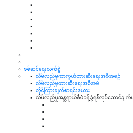
စစ်ဆင်ရေးလက်စွဲ
လိမ်လည်မှုကာကွယ်တားဆီးရေးအစီအစဉ်
လိမ်လည်မှုတားဆီးရေးအစီအမံ
တိုင်ကြားချက်စာရင်းဇယား
လိမ်လည်မှုအန္တရာယ်စီမံခန့်ခွဲရန်လုပ်ဆောင်ချက်မ