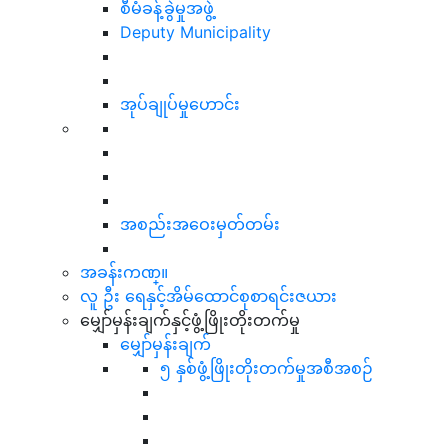
စီမံခန့်ခွဲမှုအဖွဲ့
Deputy Municipality
အုပ်ချုပ်မှုဟောင်း
အစည်းအဝေးမှတ်တမ်း
အခန်းကဏ္။
လူ ဦး ရေနှင့်အိမ်ထောင်စုစာရင်းဇယား
မျှော်မှန်းချက်နှင့်ဖွံ့ဖြိုးတိုးတက်မှု
မျှော်မှန်းချက်
၅ နှစ်ဖွံ့ဖြိုးတိုးတက်မှုအစီအစဉ်