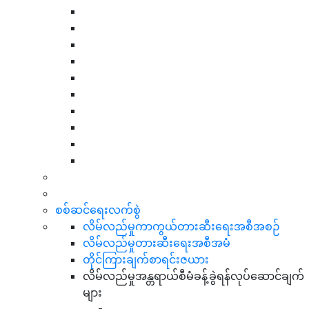
စစ်ဆင်ရေးလက်စွဲ
လိမ်လည်မှုကာကွယ်တားဆီးရေးအစီအစဉ်
လိမ်လည်မှုတားဆီးရေးအစီအမံ
တိုင်ကြားချက်စာရင်းဇယား
လိမ်လည်မှုအန္တရာယ်စီမံခန့်ခွဲရန်လုပ်ဆောင်ချက်
များ