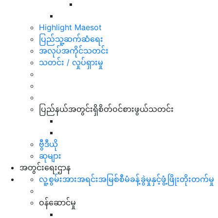
Highlight Maesot
ပြည်သူ့ဆက်ဆံရေး
အလုပ်အကိုင်သတင်း
သတင်း / လှုပ်ရှားမှု
ပြည်နယ်အတွင်းရှိစိတ်ဝင်စားဖွယ်သတင်း
ဗွီဒီယို
ဆုများ
အတွင်းရေးဌာန
လူ့စွမ်းအားအရင်းအမြစ်စီမံခန့်ခွဲမှုနှင့်ဖွံ့ဖြိုးတိုးတက်မှု
ဝန်ဆောင်မှု