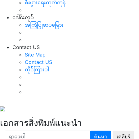
စီးပွားရေးထုတ်ကုန်
ဒေါင်းလုပ်
အကြံပြုစာပမြေား
Contact US
Site Map
Contact US
တိုင်ကြားပါ
เอกสารสิ่งพิมพ์แนะนำ
ค้นหา
เคลียร์