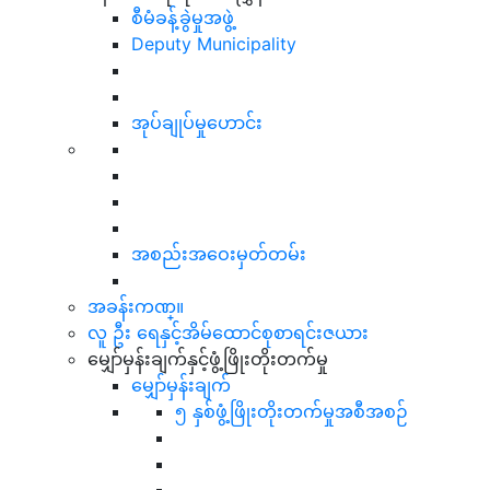
စီမံခန့်ခွဲမှုအဖွဲ့
Deputy Municipality
အုပ်ချုပ်မှုဟောင်း
အစည်းအဝေးမှတ်တမ်း
အခန်းကဏ္။
လူ ဦး ရေနှင့်အိမ်ထောင်စုစာရင်းဇယား
မျှော်မှန်းချက်နှင့်ဖွံ့ဖြိုးတိုးတက်မှု
မျှော်မှန်းချက်
၅ နှစ်ဖွံ့ဖြိုးတိုးတက်မှုအစီအစဉ်