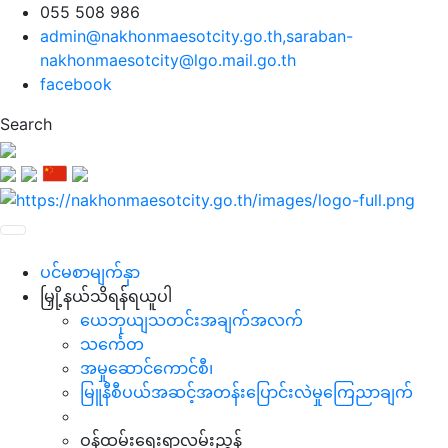
055 508 986
admin@nakhonmaesotcity.go.th
,
saraban-
nakhonmaesotcity@lgo.mail.go.th
facebook
Search
ပင်မစာမျက်နှာ
မြှို့နယ်သိရန်ရယူပါ
ယေဘုယျသတင်းအချက်အလက်
သင်္ကေတ
အမှုဆောင်ကောင်စီ၊
မြူနီစီပယ်အဆင့်အတန်းပြောင်းလဲမှုကြေညာချက်
ဝန်ထမ်းရေးရာလမ်းညွှန်