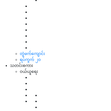
တွဲဖက်ကျောင်း
ရပ်ကွက် ၂၀
သတင်းစကား
ဝယ်ယူရေး