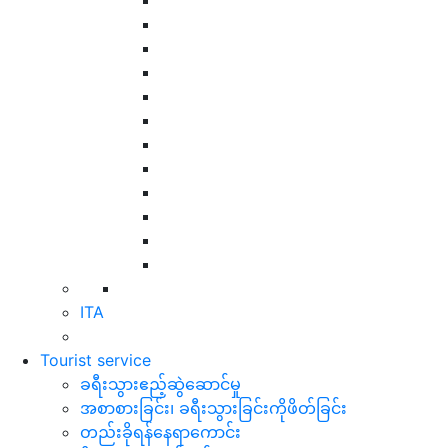
ITA
Tourist service
ခရီးသွားဧည့်ဆွဲဆောင်မှု
အစာစားခြင်း၊ ခရီးသွားခြင်းကိုဖိတ်ခြင်း
တည်းခိုရန်နေရာကောင်း