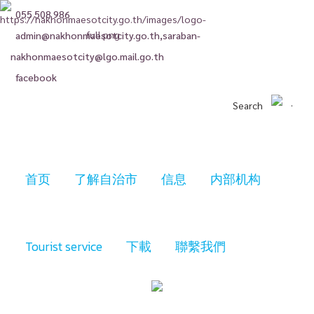
055 508 986
admin@nakhonmaesotcity.go.th
,
saraban-
nakhonmaesotcity@lgo.mail.go.th
facebook
Search
首页
了解自治市
信息
内部机构
Tourist service
下載
聯繫我們