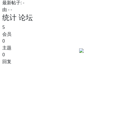
最新帖子:
-
由 -
-
统计 论坛
5
会员
0
主题
0
回复
公共關係
採購流程
สถิติผู้เข้าชมเว็บไซต์
กำลังใช้งาน
65 คน