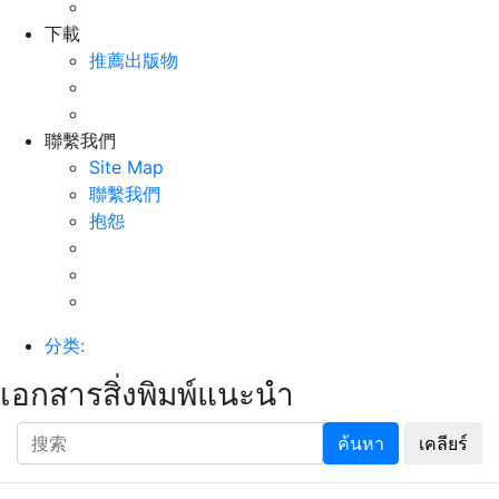
下載
推薦出版物
聯繫我們
Site Map
聯繫我們
抱怨
分类:
เอกสารสิ่งพิมพ์แนะนำ
ค้นหา
เคลียร์