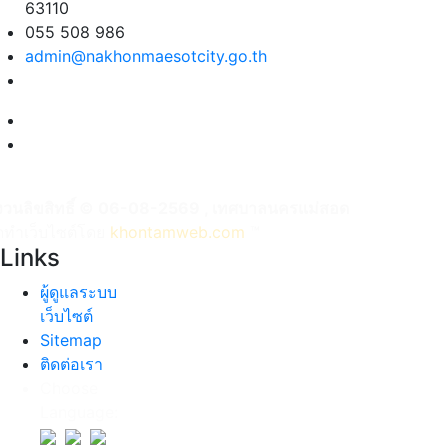
63110
055 508 986
admin@nakhonmaesotcity.go.th
งวนลิขสิทธิ์ © 06-08-2569 , เทศบาลนครแม่สอด
ัดทำเว็บไซต์โดย
khontamweb.com
™
Links
ผู้ดูแลระบบ
เว็บไซต์
Sitemap
ติดต่อเรา
Choose
Language: