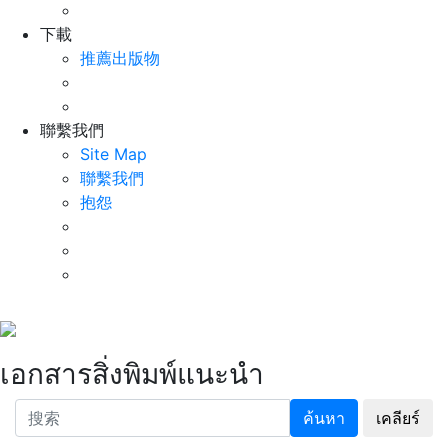
下載
推薦出版物
聯繫我們
Site Map
聯繫我們
抱怨
เอกสารสิ่งพิมพ์แนะนำ
ค้นหา
เคลียร์