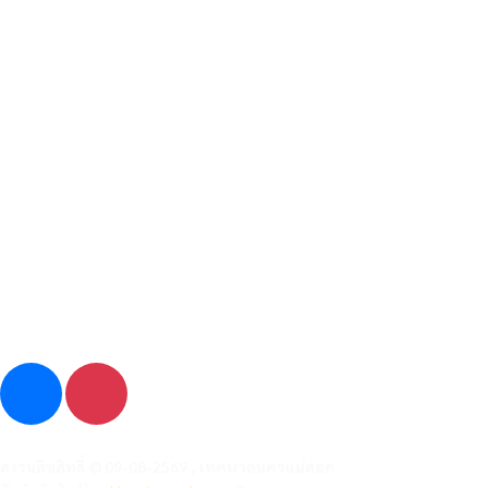
เลขที่ 99/99 ถนนสายเอเซีย ตำบลแม่สอด อำเภอแม่สอด จังหวัดตาก
รหัสไปรษณีย์ 63110
055 508 986
admin@nakhonmaesotcity.go.th
measot001@gmail.com
สงวนลิขสิทธิ์ © 09-08-2569 , เทศบาลนครแม่สอด