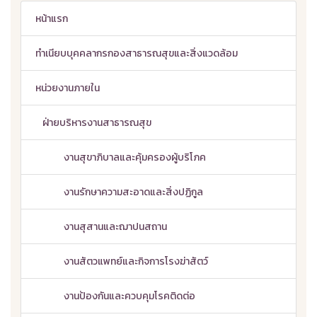
หน้าแรก
ทำเนียบบุคคลากรกองสาธารณสุขและสิ่งแวดล้อม
หน่วยงานภายใน
ฝ่ายบริหารงานสาธารณสุข
งานสุขาภิบาลและคุ้มครองผู้บริโภค
งานรักษาความสะอาดและสิ่งปฏิกูล
งานสุสานและฌาปนสถาน
งานสัตวแพทย์และกิจการโรงฆ่าสัตว์
งานป้องกันและควบคุมโรคติดต่อ