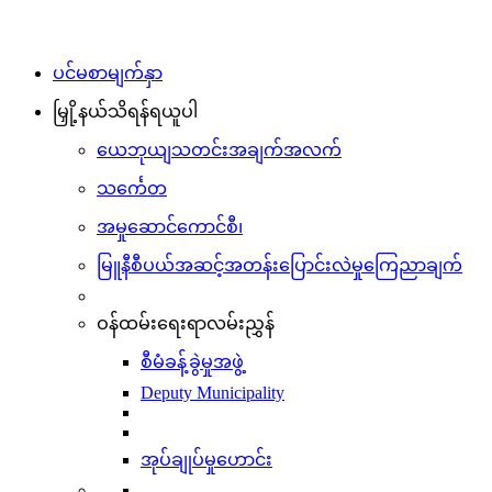
ပင်မစာမျက်နှာ
မြှို့နယ်သိရန်ရယူပါ
ယေဘုယျသတင်းအချက်အလက်
သင်္ကေတ
အမှုဆောင်ကောင်စီ၊
မြူနီစီပယ်အဆင့်အတန်းပြောင်းလဲမှုကြေညာချက်
ဝန်ထမ်းရေးရာလမ်းညွှန်
စီမံခန့်ခွဲမှုအဖွဲ့
Deputy Municipality
အုပ်ချုပ်မှုဟောင်း