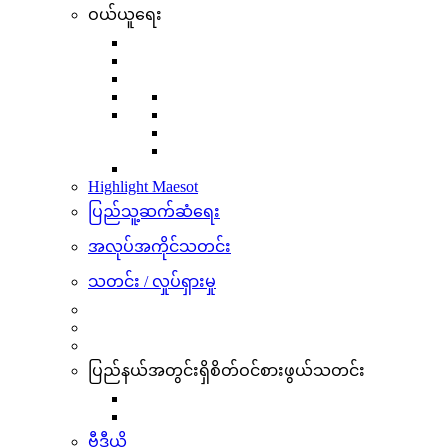
ဝယ်ယူရေး
Highlight Maesot
ပြည်သူ့ဆက်ဆံရေး
အလုပ်အကိုင်သတင်း
သတင်း / လှုပ်ရှားမှု
ပြည်နယ်အတွင်းရှိစိတ်ဝင်စားဖွယ်သတင်း
ဗွီဒီယို