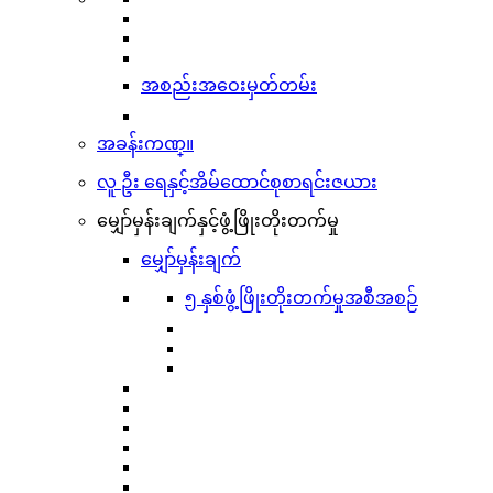
အစည်းအဝေးမှတ်တမ်း
အခန်းကဏ္။
လူ ဦး ရေနှင့်အိမ်ထောင်စုစာရင်းဇယား
မျှော်မှန်းချက်နှင့်ဖွံ့ဖြိုးတိုးတက်မှု
မျှော်မှန်းချက်
၅ နှစ်ဖွံ့ဖြိုးတိုးတက်မှုအစီအစဉ်