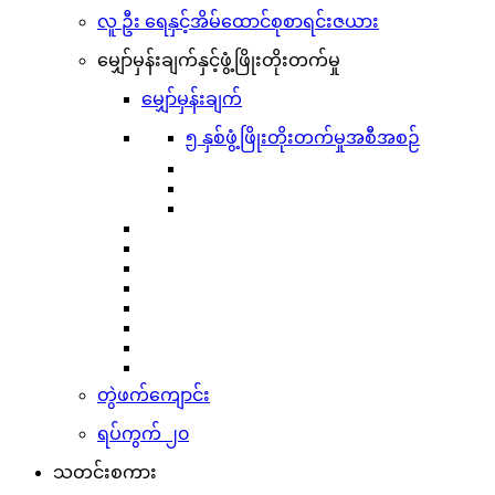
လူ ဦး ရေနှင့်အိမ်ထောင်စုစာရင်းဇယား
မျှော်မှန်းချက်နှင့်ဖွံ့ဖြိုးတိုးတက်မှု
မျှော်မှန်းချက်
၅ နှစ်ဖွံ့ဖြိုးတိုးတက်မှုအစီအစဉ်
တွဲဖက်ကျောင်း
ရပ်ကွက် ၂၀
သတင်းစကား