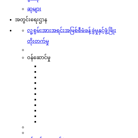
ဆုများ
အတွင်းရေးဌာန
လူ့စွမ်းအားအရင်းအမြစ်စီမံခန့်ခွဲမှုနှင့်ဖွံ့ဖြိုး
တိုးတက်မှု
ဝန်ဆောင်မှု