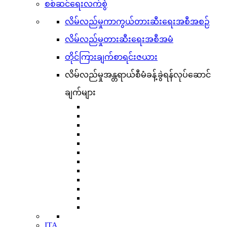
စစ်ဆင်ရေးလက်စွဲ
လိမ်လည်မှုကာကွယ်တားဆီးရေးအစီအစဉ်
လိမ်လည်မှုတားဆီးရေးအစီအမံ
တိုင်ကြားချက်စာရင်းဇယား
လိမ်လည်မှုအန္တရာယ်စီမံခန့်ခွဲရန်လုပ်ဆောင်
ချက်များ
ITA