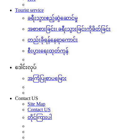
Tourist service
ခရီးသွားဧည့်ဆွဲဆောင်မှု
အစာစားခြင်း၊ ခရီးသွားခြင်းကိုဖိတ်ခြင်း
တည်းခိုရန်နေရာကောင်း
စီးပွားရေးထုတ်ကုန်
ဒေါင်းလုပ်
အကြံပြုစာပမြေား
Contact US
Site Map
Contact US
တိုင်ကြားပါ