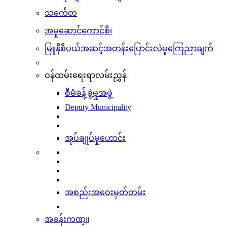
သင်္ကေတ
အမှုဆောင်ကောင်စီ၊
မြူနီစီပယ်အဆင့်အတန်းပြောင်းလဲမှုကြေညာချက်
ဝန်ထမ်းရေးရာလမ်းညွှန်
စီမံခန့်ခွဲမှုအဖွဲ့
Deputy Municipality
အုပ်ချုပ်မှုဟောင်း
အစည်းအဝေးမှတ်တမ်း
အခန်းကဏ္။