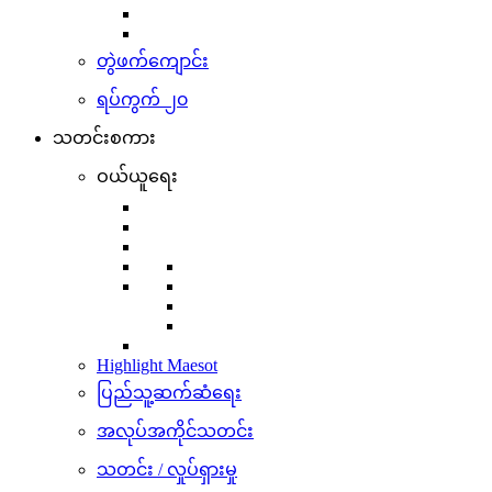
တွဲဖက်ကျောင်း
ရပ်ကွက် ၂၀
သတင်းစကား
ဝယ်ယူရေး
Highlight Maesot
ပြည်သူ့ဆက်ဆံရေး
အလုပ်အကိုင်သတင်း
သတင်း / လှုပ်ရှားမှု