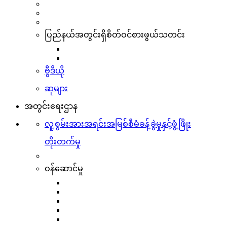
ပြည်နယ်အတွင်းရှိစိတ်ဝင်စားဖွယ်သတင်း
ဗွီဒီယို
ဆုများ
အတွင်းရေးဌာန
လူ့စွမ်းအားအရင်းအမြစ်စီမံခန့်ခွဲမှုနှင့်ဖွံ့ဖြိုး
တိုးတက်မှု
ဝန်ဆောင်မှု