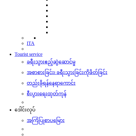
ITA
Tourist service
ခရီးသွားဧည့်ဆွဲဆောင်မှု
အစာစားခြင်း၊ ခရီးသွားခြင်းကိုဖိတ်ခြင်း
တည်းခိုရန်နေရာကောင်း
စီးပွားရေးထုတ်ကုန်
ဒေါင်းလုပ်
အကြံပြုစာပမြေား