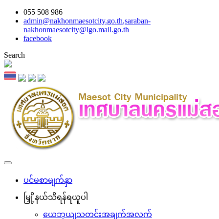
055 508 986
admin@nakhonmaesotcity.go.th
,
saraban-
nakhonmaesotcity@lgo.mail.go.th
facebook
Search
ပင်မစာမျက်နှာ
မြှို့နယ်သိရန်ရယူပါ
ယေဘုယျသတင်းအချက်အလက်