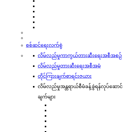
စစ်ဆင်ရေးလက်စွဲ
လိမ်လည်မှုကာကွယ်တားဆီးရေးအစီအစဉ်
လိမ်လည်မှုတားဆီးရေးအစီအမံ
တိုင်ကြားချက်စာရင်းဇယား
လိမ်လည်မှုအန္တရာယ်စီမံခန့်ခွဲရန်လုပ်ဆောင်
ချက်များ