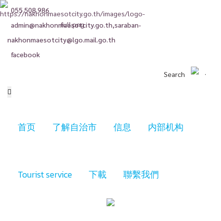
055 508 986
admin@nakhonmaesotcity.go.th
,
saraban-
nakhonmaesotcity@lgo.mail.go.th
facebook
Search
首页
了解自治市
信息
内部机构
Tourist service
下載
聯繫我們