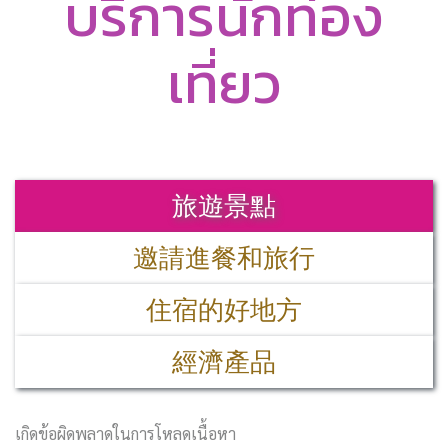
บริการนักท่อง
เที่ยว
旅遊景點
邀請進餐和旅行
住宿的好地方
經濟產品
เกิดข้อผิดพลาดในการโหลดเนื้อหา