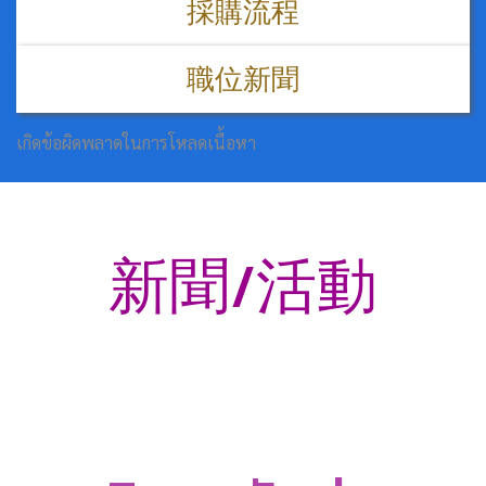
採購流程
職位新聞
เกิดข้อผิดพลาดในการโหลดเนื้อหา
新聞/活動