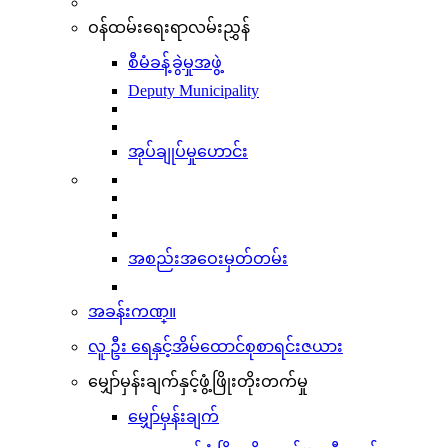
ဝန်ထမ်းရေးရာလမ်းညွှန်
စီမံခန့်ခွဲမှုအဖွဲ့
Deputy Municipality
အုပ်ချုပ်မှုဟောင်း
အစည်းအဝေးမှတ်တမ်း
အခန်းကဏ္။
လူ ဦး ရေနှင့်အိမ်ထောင်စုစာရင်းဇယား
မျှော်မှန်းချက်နှင့်ဖွံ့ဖြိုးတိုးတက်မှု
မျှော်မှန်းချက်