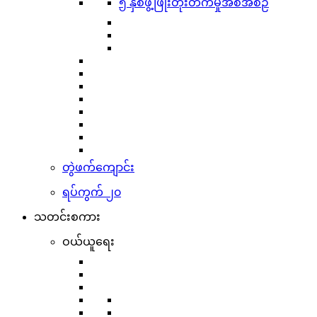
၅ နှစ်ဖွံ့ဖြိုးတိုးတက်မှုအစီအစဉ်
တွဲဖက်ကျောင်း
ရပ်ကွက် ၂၀
သတင်းစကား
ဝယ်ယူရေး