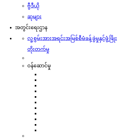
ဗွီဒီယို
ဆုများ
အတွင်းရေးဌာန
လူ့စွမ်းအားအရင်းအမြစ်စီမံခန့်ခွဲမှုနှင့်ဖွံ့ဖြိုး
တိုးတက်မှု
ဝန်ဆောင်မှု