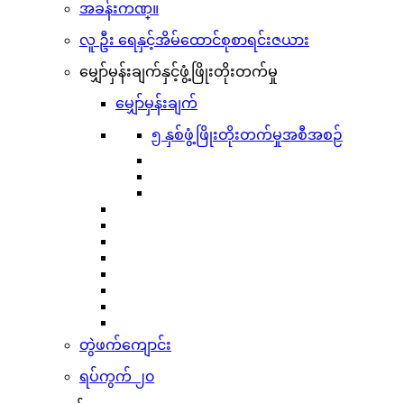
အခန်းကဏ္။
လူ ဦး ရေနှင့်အိမ်ထောင်စုစာရင်းဇယား
မျှော်မှန်းချက်နှင့်ဖွံ့ဖြိုးတိုးတက်မှု
မျှော်မှန်းချက်
၅ နှစ်ဖွံ့ဖြိုးတိုးတက်မှုအစီအစဉ်
တွဲဖက်ကျောင်း
ရပ်ကွက် ၂၀