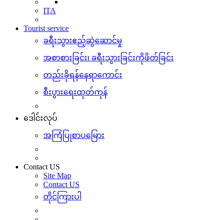
ITA
Tourist service
ခရီးသွားဧည့်ဆွဲဆောင်မှု
အစာစားခြင်း၊ ခရီးသွားခြင်းကိုဖိတ်ခြင်း
တည်းခိုရန်နေရာကောင်း
စီးပွားရေးထုတ်ကုန်
ဒေါင်းလုပ်
အကြံပြုစာပမြေား
Contact US
Site Map
Contact US
တိုင်ကြားပါ