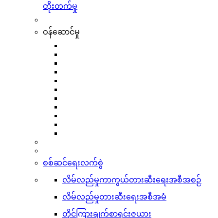
တိုးတက်မှု
ဝန်ဆောင်မှု
စစ်ဆင်ရေးလက်စွဲ
လိမ်လည်မှုကာကွယ်တားဆီးရေးအစီအစဉ်
လိမ်လည်မှုတားဆီးရေးအစီအမံ
တိုင်ကြားချက်စာရင်းဇယား