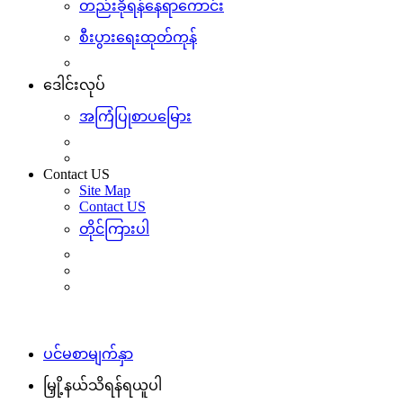
တည်းခိုရန်နေရာကောင်း
စီးပွားရေးထုတ်ကုန်
ဒေါင်းလုပ်
အကြံပြုစာပမြေား
Contact US
Site Map
Contact US
တိုင်ကြားပါ
ပင်မစာမျက်နှာ
မြှို့နယ်သိရန်ရယူပါ