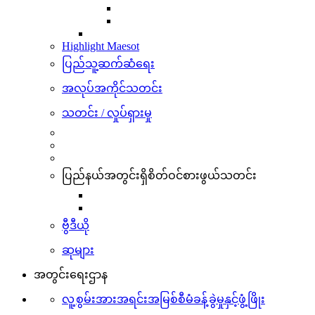
Highlight Maesot
ပြည်သူ့ဆက်ဆံရေး
အလုပ်အကိုင်သတင်း
သတင်း / လှုပ်ရှားမှု
ပြည်နယ်အတွင်းရှိစိတ်ဝင်စားဖွယ်သတင်း
ဗွီဒီယို
ဆုများ
အတွင်းရေးဌာန
လူ့စွမ်းအားအရင်းအမြစ်စီမံခန့်ခွဲမှုနှင့်ဖွံ့ဖြိုး