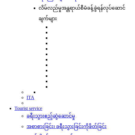
လိမ်လည်မှုအန္တရာယ်စီမံခန့်ခွဲရန်လုပ်ဆောင်
ချက်များ
ITA
Tourist service
ခရီးသွားဧည့်ဆွဲဆောင်မှု
အစာစားခြင်း၊ ခရီးသွားခြင်းကိုဖိတ်ခြင်း