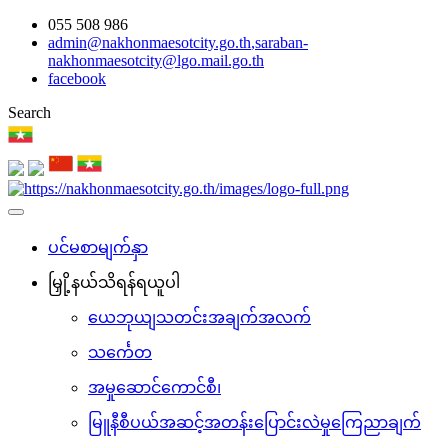
055 508 986
admin@nakhonmaesotcity.go.th
,
saraban-
nakhonmaesotcity@lgo.mail.go.th
facebook
Search
ပင်မစာမျက်နှာ
မြှို့နယ်သိရန်ရယူပါ
ယေဘုယျသတင်းအချက်အလက်
သင်္ကေတ
အမှုဆောင်ကောင်စီ၊
မြူနီစီပယ်အဆင့်အတန်းပြောင်းလဲမှုကြေညာချက်