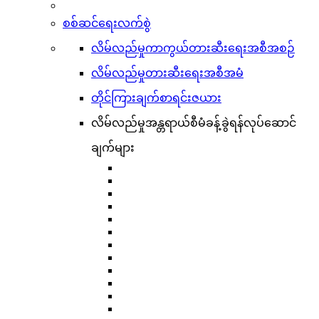
စစ်ဆင်ရေးလက်စွဲ
လိမ်လည်မှုကာကွယ်တားဆီးရေးအစီအစဉ်
လိမ်လည်မှုတားဆီးရေးအစီအမံ
တိုင်ကြားချက်စာရင်းဇယား
လိမ်လည်မှုအန္တရာယ်စီမံခန့်ခွဲရန်လုပ်ဆောင်
ချက်များ