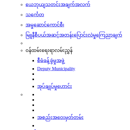
ယေဘုယျသတင်းအချက်အလက်
သင်္ကေတ
အမှုဆောင်ကောင်စီ၊
မြူနီစီပယ်အဆင့်အတန်းပြောင်းလဲမှုကြေညာချက်
ဝန်ထမ်းရေးရာလမ်းညွှန်
စီမံခန့်ခွဲမှုအဖွဲ့
Deputy Municipality
အုပ်ချုပ်မှုဟောင်း
အစည်းအဝေးမှတ်တမ်း