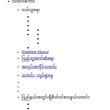
သတင်းစကား
ဝယ်ယူရေး
Highlight Maesot
ပြည်သူ့ဆက်ဆံရေး
အလုပ်အကိုင်သတင်း
သတင်း / လှုပ်ရှားမှု
ပြည်နယ်အတွင်းရှိစိတ်ဝင်စားဖွယ်သတင်း