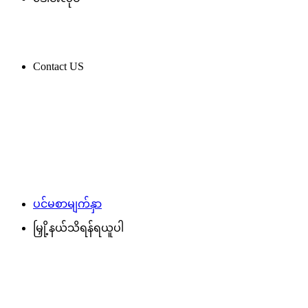
Contact US
ပင်မစာမျက်နှာ
မြှို့နယ်သိရန်ရယူပါ