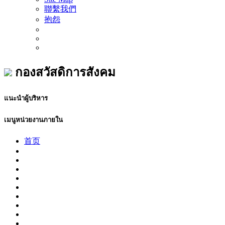
聯繫我們
抱怨
กองสวัสดิการสังคม
แนะนำผู้บริหาร
เมนูหน่วยงานภายใน
首页