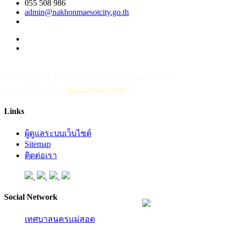
055 508 986
admin@nakhonmaesotcity.go.th
สงวนลิขสิทธิ์ © 06-08-2569 , เทศบาลนครแม่สอด
จัดทำเว็บไซต์โดย
khontamweb.com
™
Links
ผู้ดูแลระบบเว็บไซต์
Sitemap
ติดต่อเรา
Choose Language:
Social Network
เทศบาลนครแม่สอด