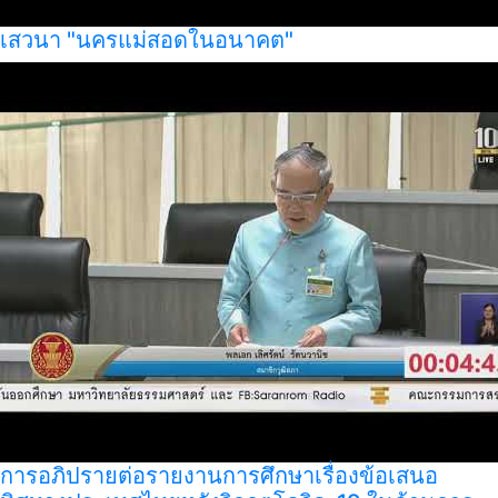
เสวนา "นครแม่สอดในอนาคต"
การอภิปรายต่อรายงานการศึกษาเรื่องข้อเสนอ