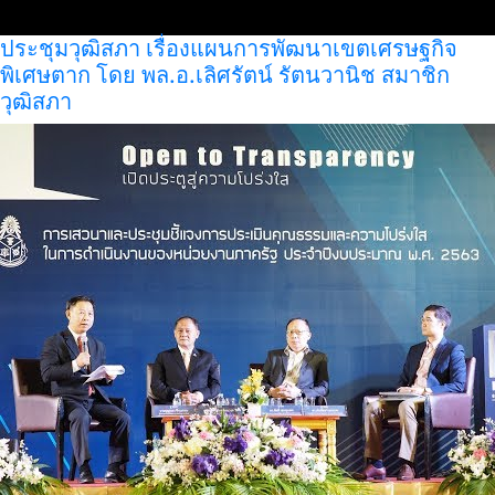
ประชุมวุฒิสภา เรื่องแผนการพัฒนาเขตเศรษฐกิจ
พิเศษตาก โดย พล.อ.เลิศรัตน์ รัตนวานิช สมาชิก
วุฒิสภา