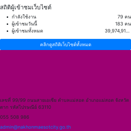
สถิติผู้เข้าชมเว็บไซต์
กำลังใช้งาน
79 คน
ผู้เข้าชมวันนี้
183 คน
ผู้เข้าชมทั้งหมด
39,974,913 คน
คลิกดูสถิติเว็บไซต์ทั้งหมด
เลขที่ 99/99 ถนนสายเอเซีย ตำบลแม่สอด อำเภอแม่สอด จังหวัด
ตาก รหัสไปรษณีย์ 63110
055 508 986
admin@nakhonmaesotcity.go.th