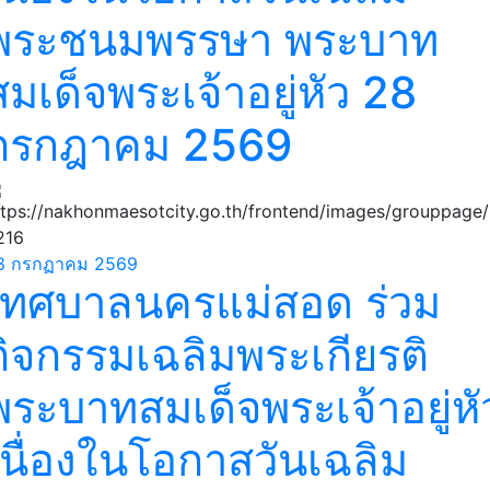
พระชนมพรรษา พระบาท
สมเด็จพระเจ้าอยู่หัว 28
กรกฎาคม 2569
8 กรกฏาคม 2569
เทศบาลนครแม่สอด ร่วม
กิจกรรมเฉลิมพระเกียรติ
พระบาทสมเด็จพระเจ้าอยู่หั
เนื่องในโอกาสวันเฉลิม