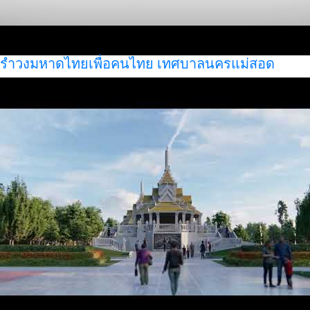
รำวงมหาดไทยเพื่อคนไทย เทศบาลนครแม่สอด