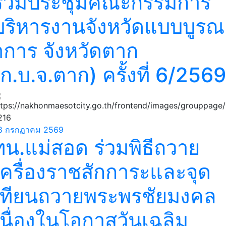
ร่วมประชุมคณะกรรมการ
บริหารงานจังหวัดแบบบูรณ
าการ จังหวัดตาก
(ก.บ.จ.ตาก) ครั้งที่ 6/2569
8 กรกฏาคม 2569
ทน.แม่สอด ร่วมพิธีถวาย
เครื่องราชสักการะและจุด
เทียนถวายพระพรชัยมงคล
เนื่องในโอกาสวันเฉลิม